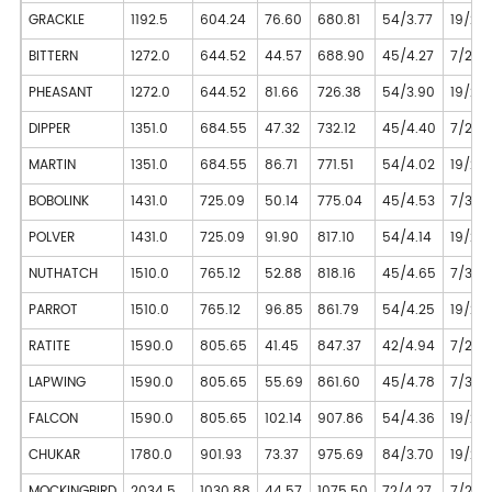
GRACKLE
1192.5
604.24
76.60
680.81
54/3.77
19/2.2
BITTERN
1272.0
644.52
44.57
688.90
45/4.27
7/2.8
PHEASANT
1272.0
644.52
81.66
726.38
54/3.90
19/2.3
DIPPER
1351.0
684.55
47.32
732.12
45/4.40
7/2.93
MARTIN
1351.0
684.55
86.71
771.51
54/4.02
19/2.4
BOBOLINK
1431.0
725.09
50.14
775.04
45/4.53
7/3.02
POLVER
1431.0
725.09
91.90
817.10
54/4.14
19/2.4
NUTHATCH
1510.0
765.12
52.88
818.16
45/4.65
7/3.10
PARROT
1510.0
765.12
96.85
861.79
54/4.25
19/2.5
RATITE
1590.0
805.65
41.45
847.37
42/4.94
7/2.75
LAPWING
1590.0
805.65
55.69
861.60
45/4.78
7/3.18
FALCON
1590.0
805.65
102.14
907.86
54/4.36
19/2.6
CHUKAR
1780.0
901.93
73.37
975.69
84/3.70
19/2.2
MOCKINGBIRD
2034.5
1030.88
44.57
1075.50
72/4.27
7/2.8