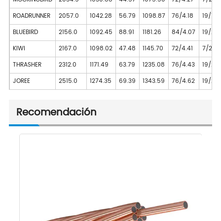
ROADRUNNER
2057.0
1042.28
56.79
1098.87
76/4.18
19/1.9
BLUEBIRD
2156.0
1092.45
88.91
1181.26
84/4.07
19/2.4
KIWI
2167.0
1098.02
47.48
1145.70
72/4.41
7/2.9
THRASHER
2312.0
1171.49
63.79
1235.08
76/4.43
19/2.0
JOREE
2515.0
1274.35
69.39
1343.59
76/4.62
19/2.1
Recomendación