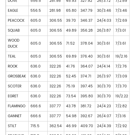
DOVE
556.5
281.98
45.93
327.92
26/3.72
7/2.89
2
EAGLE
556.5
281.98
65.80
347.79
30/3.46
7/3.46
2
PEACOCK
605.0
306.55
39.70
346.37
24/4.03
7/2.69
2
SQUAB
605.0
306.55
49.89
356.28
26/3.87
7/3.01
2
WOOD
605.0
306.55
71.52
378.04
30/3.61
7/3.61
2
DUCK
TEAL
605.0
306.55
69.89
376.40
30/3.61
19/2.16
2
ROOK
636.0
322.26
41.76
364.07
24/4.14
7/2.76
2
GROSBEAK
636.0
322.26
52.45
374.71
26/3.97
7/3.09
2
SCOTER
636.0
322.26
75.19
397.45
30/3.70
7/3.70
2
EGRET
636.0
322.26
73.54
395.80
30/3.70
19/2.22
2
FLAMINGO
666.6
337.77
43.78
381.72
24/4.23
7/2.82
2
GANNET
666.6
337.77
54.98
392.67
26/4.07
7/3.16
2
STILT
715.5
362.54
46.99
409.70
24/4.39
7/2.92
2