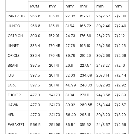
MCM
mm²
mm²
mm²
mm
mm
PARTRIDGE
266.8
135.19
22.02
157.21
26/2.57
7/2.00
1
JUNCO
266.8
135.19
31.54
166.72
30/2.40
7/2.40
1
OSTRICH
300.0
152.01
24.73
176.69
26/2.73
7/2.12
1
LINNET
336.4
170.45
27.78
198.10
26/2.89
7/2.25
1
ORIOLE
336.4
170.45
39.78
210.26
30/2.69
7/2.69
1
BRANT
397.5
201.41
26.11
227.54
24/3.27
7/2.18
1
IBIS
397.5
201.41
32.83
234.09
26/3.14
7/2.44
1
LARK
397.5
201.41
46.99
248.38
30/2.92
7/2.92
2
FLICKER
477.0
241.70
31.34
273.11
24/3.58
7/2.39
2
HAWK
477.0
241.70
39.32
280.85
26/3.44
7/2.67
2
HEN
477.0
241.70
56.40
298.11
30/3.20
7/3.20
2
PARAKEET
556.5
281.98
36.54
318.62
24/3.87
7/2.58
2