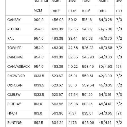
Nominal
Alum.
Steel
Total
Alum.
Steel
MCM
mm²
mm²
mm²
mm
mm
CANARY
900.0
456.03
59.12
515.16
54/3.28
7/3.28
REDBIRD
954.0
483.39
62.65
546.17
24/5.06
7/3.38
RAIL
954.0
483.39
33.44
516.83
45/3.70
7/2.47
TOWHEE
954.0
483.39
42.68
526.23
48/3.58
7/2.79
CARDINAL
954.0
483.39
62.65
545.93
54/3.38
7/3.38
CANVASBACK
954.0
483.39
110.22
593.49
30/4.53
19/2.7
SNOWBIRD
1033.5
523.67
26.91
550.81
42/3.99
7/2.21
ORTOLAN
1033.5
523.67
36.18
559.54
45/3.85
7/2.57
CURLEW
1033.5
523.67
67.84
591.20
54/3.51
7/3.51
BLUEJAY
1113.0
563.96
38.96
603.15
45/4.00
7/2.6
FINCH
1113.0
563.96
71.37
635.61
54/3.65
19/2.1
BUNTING
1192.5
604.24
41.76
646.09
45/4.14
7/2.76