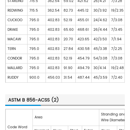
STARLING
715.5
362.54
59.02
421.62
26/4.21
7/3.28
2
REDWING
715.5
362.54
82.73
445.12
30/3.92
19/2.35
2
CUCKOO
795.0
402.83
52.19
455.01
24/4.62
7/3.08
2
DRAKE
795.0
402.83
65.60
468.61
26/4.44
7/3.45
2
MACAW
795.0
402.83
20.70
423.65
42/3.50
7/1.94
2
TERN
795.0
402.83
27.84
430.58
45/3.38
7/2.25
2
CONDOR
795.0
402.83
52.19
454.79
54/3.08
7/3.08
2
MALLARD
795.0
402.83
91.90
494.79
30/4.14
19/2.48
2
RUDDY
900.0
456.03
31.54
487.44
45/3.59
7/2.40
2
ASTM B 856-ACSS (2)
Stranding and
Area
Wire Diameter
Code Word