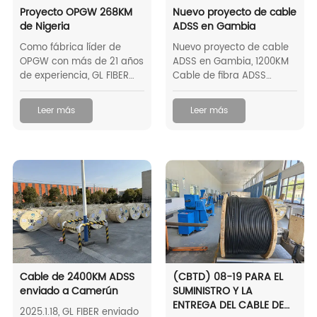
Proyecto OPGW 268KM
Nuevo proyecto de cable
de Nigeria
ADSS en Gambia
Como fábrica líder de
Nuevo proyecto de cable
OPGW con más de 21 años
ADSS en Gambia, 1200KM
de experiencia, GL FIBER
Cable de fibra ADSS
entregó con éxito un
personalizado enviado a
proyecto de 268KM OPGW
Gambia.
Leer más
Leer más
(cable de tierra óptico)
en Nigeria, mostrando
nuestras capacidades de
solución OPGW de
extremo a extremo, desde
el diseño personalizado
hasta la instalación
perfecta.
Cable de 2400KM ADSS
(CBTD) 08-19 PARA EL
enviado a Camerún
SUMINISTRO Y LA
ENTREGA DEL CABLE DE
2025.1.18, GL FIBER enviado