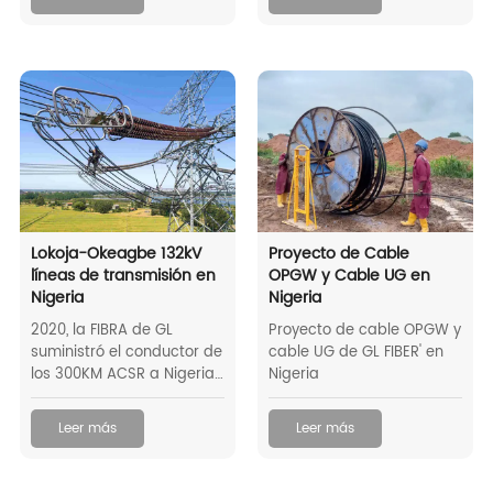
proporcionar protección
en profundidades de
hasta 400 metros. Este
cable es lo
suficientemente pesado
como para que sea poco
probable que se mueva
por la acción de las
mareas.
Lokoja-Okeagbe 132kV
Proyecto de Cable
líneas de transmisión en
OPGW y Cable UG en
Nigeria
Nigeria
2020, la FIBRA de GL
Proyecto de cable OPGW y
suministró el conductor de
cable UG de GL FIBER' en
los 300KM ACSR a Nigeria,
Nigeria
los alambres de tierra de
arriba tendrán las
Leer más
Leer más
características según lo
indicado en el horario D.
Terminado con el