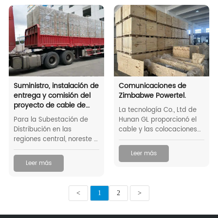
estándar BS 183 / IEC
60888.
Suministro, instalación de
Comunicaciones de
entrega y comisión del
Zimbabwe Powertel.
proyecto de cable de
La tecnología Co., Ltd de
fibra óptica 3150KM Drop
Para la Subestación de
Hunan GL proporcionó el
Botswana
Distribución en las
cable y las colocaciones
regiones central, noreste y
de ADSS para Powertel
noroeste, el Departamento
para proporcionar la
Leer más
de Transmisión y
ayuda máxima para los
Leer más
Distribución (T & D) de
proyectos de construcción
BPC busca mejorar la
rurales en Zimbabwe.
confiabilidad del sistema
<
1
2
>
a través de sistemas
mejorados de
Telecomunicaciones,