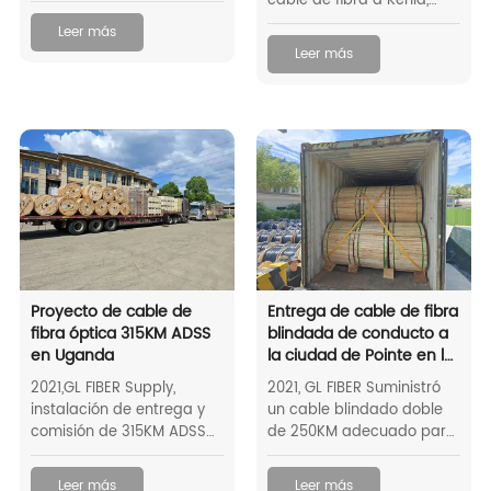
cable de fibra a Kenia,
una línea de
Leer más
comunicación a través de
Leer más
un pequeño pueblo. En
zonas urbanas y rurales,
como un famoso
fabricante de cable chino,
lo que facilita la
comunicación.
Proyecto de cable de
Entrega de cable de fibra
fibra óptica 315KM ADSS
blindada de conducto a
en Uganda
la ciudad de Pointe en la
República del Congo
2021,GL FIBER Supply,
2021, GL FIBER Suministró
instalación de entrega y
un cable blindado doble
comisión de 315KM ADSS
de 250KM adecuado para
Cable de fibra óptica en
la colocación, el entierro y
Uganda.
la recuperación y para
Leer más
Leer más