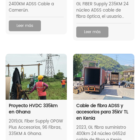
24 NÚCLEOS ADSS
2400KM ADSS Cable a
GL FIBER Supply 235KM 24
Camerún.
núcleo ADSS cable de
fibra óptica, el usuario
final es TelOne Zimbabwe.
Leer más
Leer más
Proyecto HVDC 335km
Cable de fibra ADSS y
en Ghana
accesorios para 35kV TL
en Kenia
2019,GL Fiber Supply OPGW
Plus Accesorios, 96 Fibras,
2023, GL fibra suministro
335KM A Ghana.
400km 24 núcleo G652d