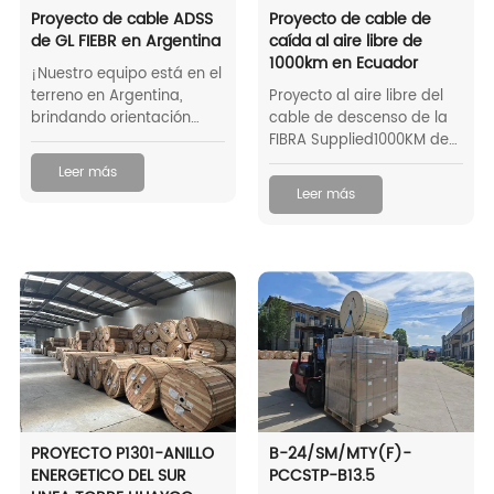
Proyecto de cable ADSS
Proyecto de cable de
de GL FIEBR en Argentina
caída al aire libre de
1000km en Ecuador
¡Nuestro equipo está en el
terreno en Argentina,
Proyecto al aire libre del
brindando orientación
cable de descenso de la
técnica y soporte para la
FIBRA Supplied1000KM de
instalación de cables y
GL en Ecuador en julio de
Leer más
accesorios ADSS de GL
2004
Leer más
FIBER! Desde la
fabricación hasta la
implementación en el
mundo real, nos
aseguramos de que cada
paso cumpla con los más
altos estándares de
calidad y confiabilidad.
Este video captura a
nuestros expertos que
trabajan en estrecha
colaboración con socios
PROYECTO P1301-ANILLO
B-24/SM/MTY(F)-
locales para lograr una
ENERGETICO DEL SUR
PCCSTP-B13.5
implementación perfecta