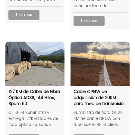
Strand G652 OS2 y 12km
la construcción de la
de cable FO 48 Strand
principal línea de
G652 OS2 a Chile 2019.
transmisión, con
Leer más
conductor de capacidad
Leer más
aumentada de aluminio
blando de alta resistencia
de gran sección
transversal y proyecto
OPGW de gran núcleo en
Bolivia.
127 KM de Cable de Fibra
Cable OPGW de
Óptica ADSS, 144 Hilos,
adquisición de 20KM
Spam 60
para línea de transmisión
de 115Kv en Honduras
GL FIBER Suministro y
Suministro de fibra GL 20
entrega 127KM Cables de
KM de cable OPGW con
fibra óptica Equipos y
tubo suelto 48 núcleos
accesorios Cables a
monomodo fibra óptica