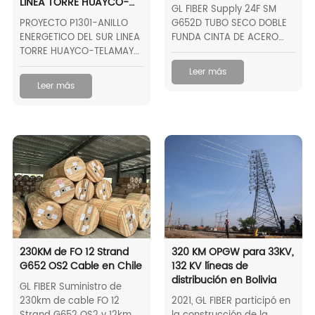
LINEA TORRE HUAYCO-
GL FIBER Supply 24F SM
y exitosa. No solo en China,
TELAMAYU 230Kv TL
PROYECTO P1301-ANILLO
G652D TUBO SECO DOBLE
los cables de GL FIBER son
ENERGETICO DEL SUR LINEA
FUNDA CINTA DE ACERO
confiables y se utilizan en
TORRE HUAYCO-TELAMAYU
ARMADA ANTI ROEDOR
más de 200 países en
230Kv TL
O.F.C, 200KM en Costa
todo el mundo.
Leer más
Rica.
Dondequiera que esté,
Leer más
ofrecemos excelencia y
apoyo profesional.
230KM de FO 12 Strand
320 KM OPGW para 33KV,
G652 OS2 Cable en Chile
132 KV líneas de
distribución en Bolivia
GL FIBER Suministro de
230km de cable FO 12
2021, GL FIBER participó en