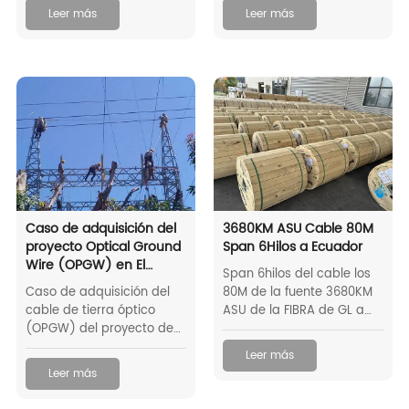
República Dominicana.
G652D a Honduras.
Leer más
Leer más
Caso de adquisición del
3680KM ASU Cable 80M
proyecto Optical Ground
Span 6Hilos a Ecuador
Wire (OPGW) en El
Span 6hilos del cable los
Salvador
Caso de adquisición del
80M de la fuente 3680KM
cable de tierra óptico
ASU de la FIBRA de GL a
(OPGW) del proyecto de
Ecuador en 2024
El Salvador de GL FIBER
Leer más
Leer más