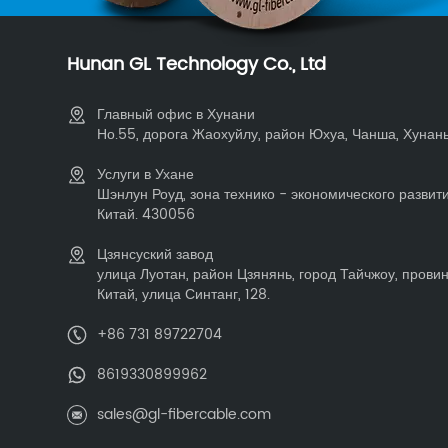
Hunan GL Technology Co., Ltd
Главный офис в Хунани
Но.55, дорога Жаохуйлу, район Юхуа, Чанша, Хунань,
Услуги в Ухане
Шэнлун Роуд, зона технико - экономического развити
Китай. 430056
Цзянсуский завод
улица Луотан, район Цзянянь, город Тайчжоу, прови
Китай, улица Синтанг, 128.
+86 731 89722704
8619330899962
sales@gl-fibercable.com