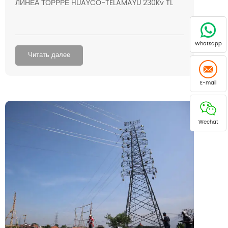
ЛИНЕА ТОРРРЕ HUAYCO-TELAMAYU 230Kv TL
TL
Whatsapp
Читать далее
E-mail
Wechat