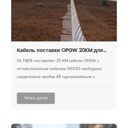
Кабель поставки OPGW 20KM для
передающей линии 115Kv в
GL FIBER поставляет 20 KM кабеля OPGW с
Гондурасе
оптоволоконным кабелем G652D свободных
сердечников пробки 48 однорежимным к
Гондурасу.
Читать далее