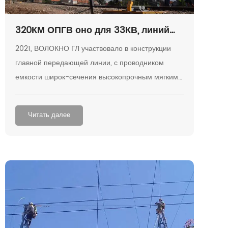
320КМ ОПГВ оно для 33КВ, линий
распределения 132 КВ в Боливии
2021, ВОЛОКНО ГЛ участвовало в конструкции
главной передающей линии, с проводником
емкости широк-сечения высокопрочным мягким
увеличенным алюминием и проектом крупн-
ядра ОПГВ в Боливии.
Читать далее