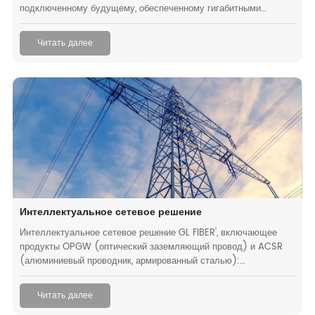
подключенному будущему, обеспеченному гигабитными
скоростями, сверхнизкой задержкой и практически
неограниченной пропускной способностью. Поскольку спрос на
Читать далее
надежный и высокоскоростной интернет продолжает расти,
решения FTTX готовы сыграть ключевую роль в объединении
домов, предприятий и сообществ по всему миру, открывая
новую эру цифровых возможностей.
Интеллектуальное сетевое решение
Интеллектуальное сетевое решение GL FIBER', включающее
продукты OPGW (оптический заземляющий провод) и ACSR
(алюминиевый проводник, армированный сталью):
интеллектуальное сетевое решение использует волоконно-
оптические технологии для модернизации электрической сети и
Читать далее
расширения ее возможностей.