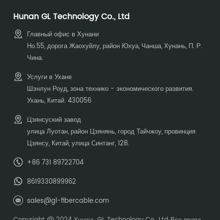
Hunan GL Technology Co., Ltd
Главный офис в Хунани
Но.55, дорога Жаохуйлу, район Юхуа, Чанша, Хунань, П. Р.
Чина.
Услуги в Ухане
Шэнлун Роуд, зона технико - экономического развития.
Ухань, Китай. 430056
Цзянсуский завод
улица Луотан, район Цзянянь, город Тайчжоу, провинция
Цзянсу, Китай, улица Синтанг, 128.
+86 731 89722704
8619330899962
sales@gl-fibercable.com