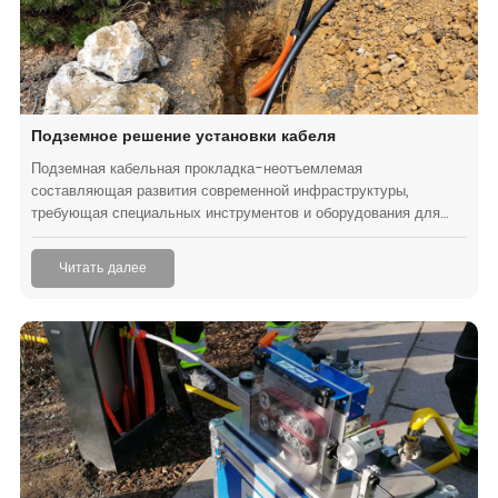
Подземное решение установки кабеля
Подземная кабельная прокладка-неотъемлемая
составляющая развития современной инфраструктуры,
требующая специальных инструментов и оборудования для
безопасной и эффективной прокладки кабелей. Здесь мы
исследуем различные виды оборудования для подземной
Читать далее
прокладки кабелей, а также их использование и преимущества
при применении в различных областях применения-
использование этих инструментов может значительно
сократить время и усилия, затраченные на установку
подземных кабелей, гарантируя при этом высочайший уровень
безопасности и точности.