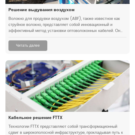
Решение выдувания воздухом
Волокно для продувки воздухом (ABF), также известное как
струйное волокно, представляет собой инновационный и
эффективный метод установки оптоволоконных кабелей. Он
использует сжатый воздух для продвижения микро-
волоконно-оптических кабелей через предварительно
Читать далее
установленные микроканалы, предлагая экономически
эффективную и универсальную альтернативу традиционным
методам траншеи и воздуховодов.
Кабельное решение FTTX
Технологии FTTX представляют собой трансформационный
сдвиг в широкополосной инфраструктуре, прокладывая путь к