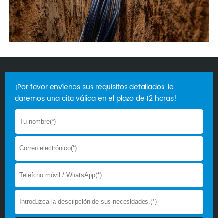
¡Por favor envíenos sus requisitos detallados, le
daremos una cita válida en el plazo de 12 horas!