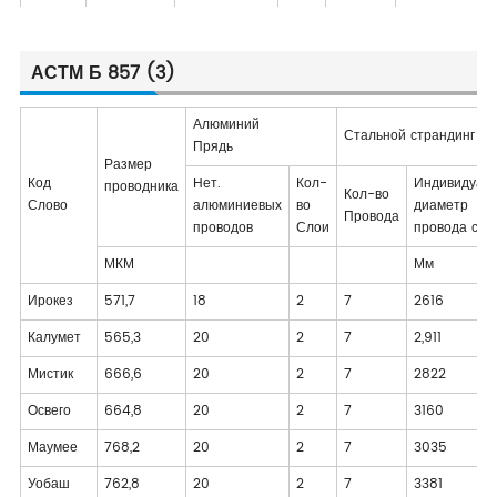
АСТМ Б 857 (3)
Алюминий
Стальной страндинг яд
Прядь
Размер
Код
Нет.
Кол-
Индивидуал
проводника
Кол-во
Слово
алюминиевых
во
диаметр
Провода
проводов
Слои
провода стр
МКМ
Мм
Ирокез
571,7
18
2
7
2616
Калумет
565,3
20
2
7
2,911
Мистик
666,6
20
2
7
2822
Освего
664,8
20
2
7
3160
Маумее
768,2
20
2
7
3035
Уобаш
762,8
20
2
7
3381