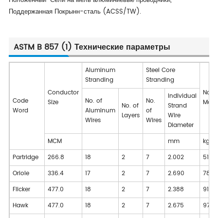
Положенный-Сели на мель алюминиевые проводники,
Поддержанная Покрынн-сталь (ACSS/TW).
ASTM B 857 (1) Технические параметры
Aluminum
Steel Core
Stranding
Stranding
Conductor
Nomi
Individual
Code
No. of
No.
Size
Mass
No. of
Strand
Word
Aluminum
of
Layers
Wire
Wires
Wires
Diameter
MCM
mm
kg/k
Partridge
266.8
18
2
7
2.002
519
Oriole
336.4
17
2
7
2.690
783
Flicker
477.0
18
2
7
2.388
911
Hawk
477.0
18
2
7
2.675
975