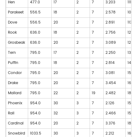
Hen
477.0
17
2
7
3.203
1110
Parakeet
556.5
18
2
7
2.578
1062
Dove
556.5
20
2
7
2.891
1137
Rook
636.0
18
2
7
2.756
1217
Grosbeak
636.0
20
2
7
3.089
1299
Tern
795.0
17
2
7
2.250
1326
Puffin
795.0
18
2
7
2.814
1449
Condor
795.0
20
2
7
3.081
1518
Drake
795.0
20
2
7
3.454
1623
Mallard
795.0
22
2
19
2.482
1836
Phoenix
954.0
30
3
7
2.126
1530
Rail
954.0
32
3
7
2.466
1598
Cardinal
954.0
20
2
7
3.376
1826
Snowbird
1033.5
30
3
7
2.212
1658