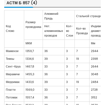
АСТМ Б 857 (4)
Алюминий
Стальной страндинг
Прядь
Размер
Код
Нет.
Кол-
Индивиду
проводника
Кол-во
Слово
алюминиевых
во
диаметр
Провода
проводов
Слои
провода с
МКМ
Мм
Маккензи
1359,7
36
3
7
2944
Темзы
1334,6
39
3
19
2398
Сент-Круа
1467,8
33
3
7
2644
Мирамичи
1455,3
36
3
7
3048
Мерримак
1433,6
39
3
19
2484
Платте
1569,0
33
3
7
2728
Потомак
1557,4
36
3
7
3152