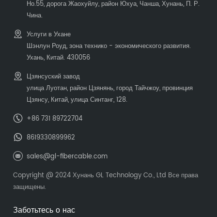
Но.55, дорога Жаохуйлу, район Юхуа, Чанша, Хунань, П. Р.
Чина.
Услуги в Ухане
Шэнлун Роуд, зона технико - экономического развития.
Ухань, Китай. 430056
Цзянсуский завод
улица Луотан, район Цзянянь, город Тайчжоу, провинция
Цзянсу, Китай, улица Синтанг, 128.
+86 731 89722704
8619330899962
sales@gl-fibercable.com
Copyright @ 2024 Хунань GL Technology Co., Ltd Все права
защищены.
Заботьтесь о нас