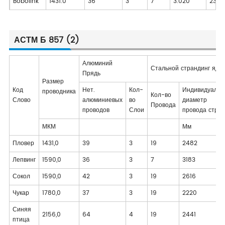
Bobolink
1431.0
36
3
7
3.020
2397
АСТМ Б 857 (2)
Алюминий
Стальной страндинг ядр
Прядь
Размер
Код
Нет.
Кол-
Индивидуальн
проводника
Кол-во
Слово
алюминиевых
во
диаметр
Провода
проводов
Слои
провода стрен
МКМ
Мм
Пловер
1431,0
39
3
19
2482
Лепвинг
1590,0
36
3
7
3183
Сокол
1590,0
42
3
19
2616
Чукар
1780,0
37
3
19
2220
Синяя
2156,0
64
4
19
2441
птица