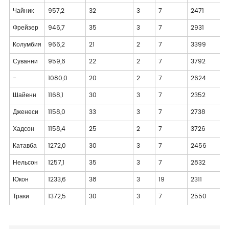
Чайник
957,2
32
3
7
2471
Фрейзер
946,7
35
3
7
2931
Колумбия
966,2
21
2
7
3399
Суванни
959,6
22
2
7
3792
-
1080,0
20
2
7
2624
Шайенн
1168,1
30
3
7
2352
Дженеси
1158,0
33
3
7
2738
Хадсон
1158,4
25
2
7
3726
Катавба
1272,0
30
3
7
2456
Нельсон
1257,1
35
3
7
2832
Юкон
1233,6
38
3
19
2311
Траки
1372,5
30
3
7
2550