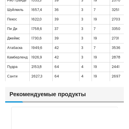
Рио Гранде
1533,3
39
3
19
2570
Шуйлкиль
1657,4
36
3
7
3251
Пекос
1622,0
39
3
19
2703
Пи Ди
1758,6
37
3
7
3350
Джеймс
1730,6
39
3
19
2731
Атабаска
1949,6
42
3
7
3536
Камберленд
1926,9
42
3
19
2878
Пудра
2153,8
64
4
19
2441
Санти
2627,3
64
4
19
2697
Рекомендуемые продукты