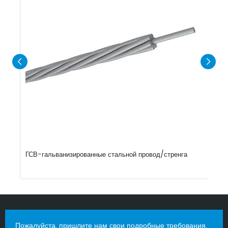
ГСВ-гальванизированные стальной провод/стренга
А
Пожалуйста, пришлите нам свои подробные требования,