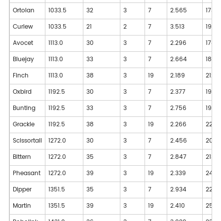
Ortolan
1033.5
32
3
7
2.565
1731
Curlew
1033.5
21
2
7
3.513
1973
Avocet
1113.0
30
3
7
2.296
1784
Bluejay
1113.0
33
3
7
2.664
1864
Finch
1113.0
38
3
19
2.189
2123
Oxbird
1192.5
30
3
7
2.377
1912
Bunting
1192.5
33
3
7
2.756
1997
Grackle
1192.5
38
3
19
2.266
2275
Scissortail
1272.0
30
3
7
2.456
2040
Bittern
1272.0
35
3
7
2.847
2131
Pheasant
1272.0
39
3
19
2.339
2425
Dipper
1351.5
35
3
7
2.934
2263
Martin
1351.5
39
3
19
2.410
2577