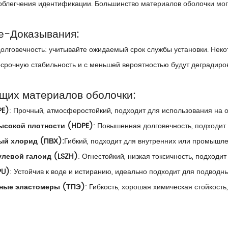
блегчения идентификации. Большинство материалов оболочки могу
е-Доказывания:
олговечность: учитывайте ожидаемый срок службы установки. Неко
срочную стабильность и с меньшей вероятностью будут деградиро
щих материалов оболочки:
PE)
: Прочный, атмосферостойкий, подходит для использования на о
ысокой плотности (HDPE)
: Повышенная долговечность, подходит
й хлорид (ПВХ):
Гибкий, подходит для внутренних или промышле
улевой галоид (LSZH)
: Огнестойкий, низкая токсичность, подходи
PU)
: Устойчив к воде и истиранию, идеально подходит для подводны
ные эластомеры (ТПЭ)
: Гибкость, хорошая химическая стойкость