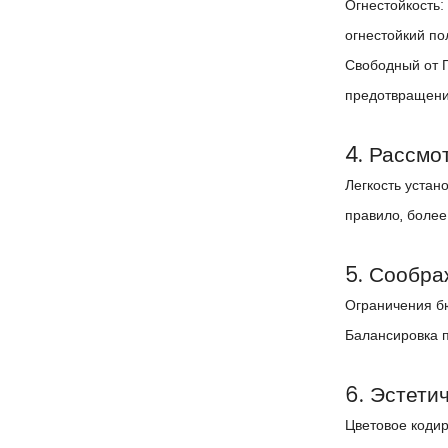
Огнестойкость:
огнестойкий п
Свободный от Г
предотвращения
4. Рассмо
Легкость устан
правило, более
5. Сообра
Ограничения бю
Балансировка п
6. Эстети
Цветовое кодир