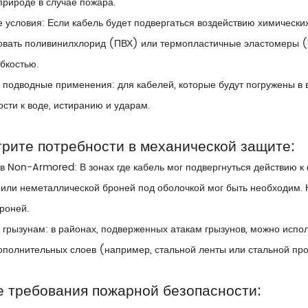
природе в случае пожара.
условия: Если кабель будет подвергаться воздействию химически
овать поливинилхлорид (ПВХ) или термопластичные эластомеры (T
ибкостью.
подводные применения: для кабелей, которые будут погружены в в
ости к воде, истиранию и ударам.
трите потребности в механической защите:
в Non-Armored: В зонах где кабель мог подвергнуться действию 
или неметаллической броней под оболочкой мог быть необходим. 
роней.
грызунам: в районах, подверженных атакам грызунов, можно испо
ополнительных слоев (например, стальной ленты или стальной про
е требования пожарной безопасности: