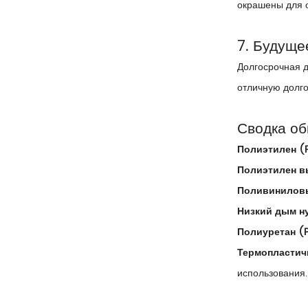
окрашены для о
7. Будуще
Долгосрочная д
отличную долго
Сводка об
Полиэтилен (
Полиэтилен в
Поливиниловы
Низкий дым н
Полиуретан (
Термопластич
использования.