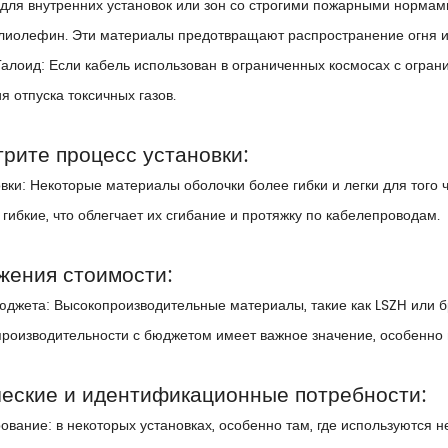
 для внутренних установок или зон со строгими пожарными нормам
олиолефин. Эти материалы предотвращают распространение огня и
алоид: Если кабель использован в ограниченных космосах с огра
 отпуска токсичных газов.
трите процесс установки:
овки: Некоторые материалы оболочки более гибки и легки для того 
 гибкие, что облегчает их сгибание и протяжку по кабелепроводам.
жения стоимости:
джета: Высокопроизводительные материалы, такие как LSZH или бр
роизводительности с бюджетом имеет важное значение, особенно 
ческие и идентификационные потребности:
ование: в некоторых установках, особенно там, где используются н