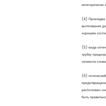
категорически 
(4) Прокладка 
вытягивания до
хорошем состоя
(5) когда опти
трубку предохр
сегмента слова
(6) оптически
предотвращения
расположен со
быть правильн