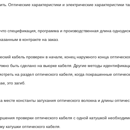
ить. Оптические характеристики и электрические характеристики т
 что спецификация, программа и производственная длина однодиск
казанным в контракте на заказ.
ческий кабель проверен в начале, конец наружного конца оптическо
жно быть сделано на вьюрке кабеля. Другие методы идентификаци
треть на раздел оптического кабеля, когда покрашенные оптически
е, это загиб.
а месте константы затухания оптического волокна и длины оптичес
ршения проверки оптического кабеля с одной катушкой необходимо
вку катушки оптического кабеля.