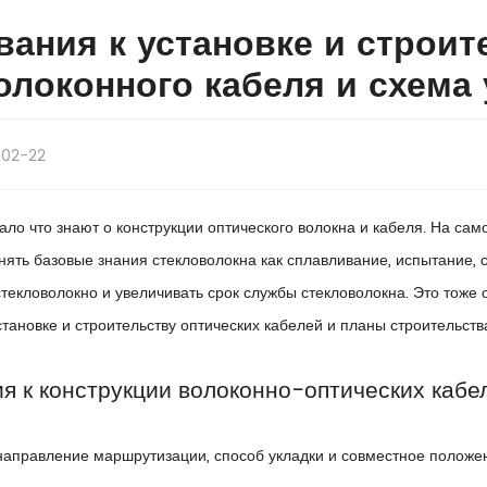
вания к установке и строит
олоконного кабеля и схема
-02-22
ло что знают о конструкции оптического волокна и кабеля. На само
ять базовые знания стекловолокна как сплавливание, испытание, с
текловолокно и увеличивать срок службы стекловолокна. Это тоже
становке и строительству оптических кабелей и планы строительств
я к конструкции волоконно-оптических кабе
направление маршрутизации, способ укладки и совместное положен