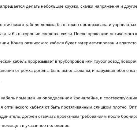
запрещается делать небольшие кружки, скачки напряжения и други
оптического кабеля должна быть тесно организована и управлятьс
лжны быть хорошие средства связи. После прокладки оптического к
нии. Конец оптического кабеля будет загерметизирован и влагостой
ческий кабель прорезывает в трубопровод или трубопровод повора
анения от рожка должны быть использованы, и наружная оболочка 
.
й кабель помещен на определенном кронштейне, и соотвествующи
 оптического кабеля от быть протягиванным слишком плотно. Оптич
единитель, должен отвечать проектным требованиям после бронир
о помещен в указанное положение.