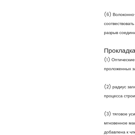
(6) Волоконно
соотвествовать
разрыв соедини
Прокладка
(1) Оптические
проложенных за
(2) радиус заг
процесса строи
(3) тяговое ус
мгновенное мак
добавлена к чл