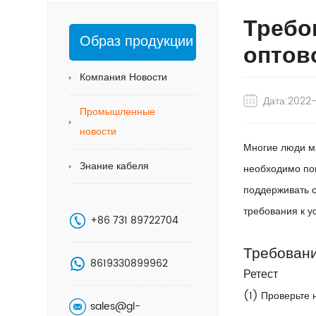
Требо
Образ продукции
оптов
Компания Новости
Дата:2022
Промышленные
новости
Многие люди ма
Знание кабеля
необходимо пон
поддерживать с
требования к у
+86 731 89722704
Требовани
8619330899962
Ретест
(1) Проверьте 
sales@gl-