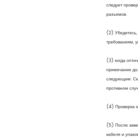
следует провер
разъемов.
(2) Убедитесь,
требованиям, у
(3) когда опти
примечание дол
следующим: Смо
противном случа
(4) Проверка н
(5) После заве
кабеля и упако