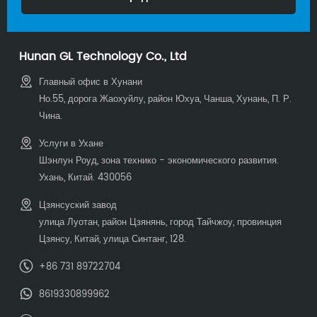
Hunan GL Technology Co., Ltd
Главный офис в Хунани
Но.55, дорога Жаохуйлу, район Юхуа, Чанша, Хунань, П. Р.
Чина.
Услуги в Ухане
Шэнлун Роуд, зона технико - экономического развития.
Ухань, Китай. 430056
Цзянсуский завод
улица Луотан, район Цзянянь, город Тайчжоу, провинция
Цзянсу, Китай, улица Синтанг, 128.
+86 731 89722704
8619330899962