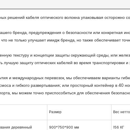
х решений кабеля оптического волокна упаковывая осторожно со
 вашего бренда, предупреждения о безопасности или конкретная и
, что не только улучшает имидж бренда, но также обеспечивает то
венную текстуру и концепции защиты окружающей среды, или желез
ть лучшую защиту оптических кабелей во время транспортировки и 
ытия и международных перевозок, мы обеспечиваем варианты гибк
осмоса и гибкого развертывания; или просторный контейнер в 40 н
орта, мы можем точно приспособиться для обеспечения безопасно
Размер
Вес нетт
ивания деревянный
900*750*900 мм
156 КГ