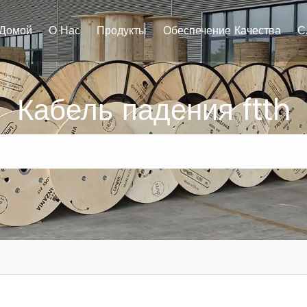
Домой
О Нас
Продукты
Обеспечение Качества
С
Кабель падения ftth