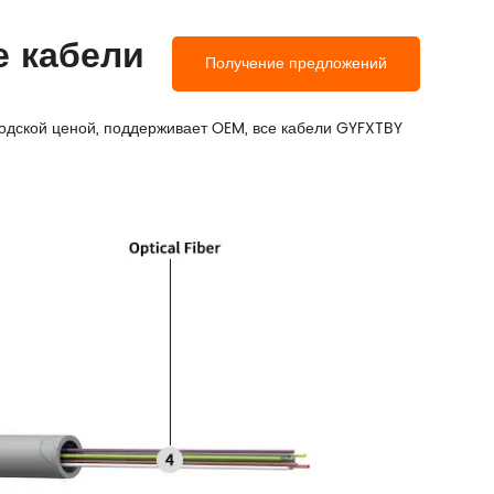
е кабели
Получение предложений
аводской ценой, поддерживает OEM, все кабели GYFXTBY