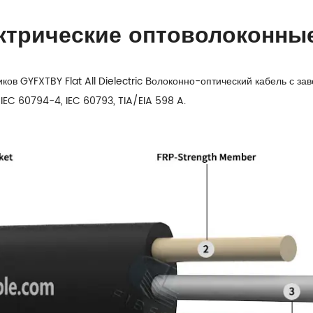
ектрические оптоволоконны
ков GYFXTBY Flat All Dielectric Волоконно-оптический кабель с з
IEC 60794-4, IEC 60793, TIA/EIA 598 A.