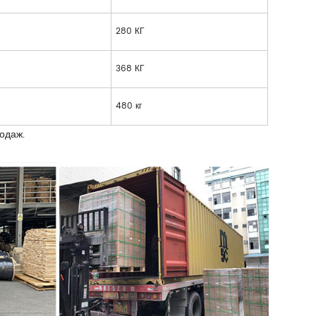
280 КГ
368 КГ
480 кг
одаж.