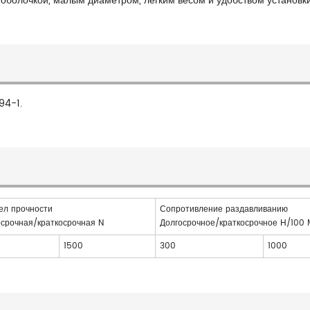
 оболочкой, малым диаметром, легким весом и удобством установки
94-1.
ел прочности
Сопротивление раздавливанию
осрочная/краткосрочная N
Долгосрочное/краткосрочное Н/100
1500
300
1000