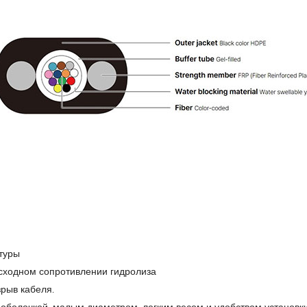
туры
осходном сопротивлении гидролиза
зрыв кабеля.