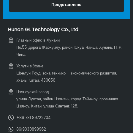
Hunan GL Technology Co., Ltd
Главный офис в Хунани
Но.55, дорога Жаохуйлу, район Юхуа, Чанша, Хунань, П. Р.
Чина.
Услуги в Ухане
Шэнлун Роуд, зона технико - экономического развития.
Ухань, Китай. 430056
Цзянсуский завод
улица Луотан, район Цзянянь, город Тайчжоу, провинция
Цзянсу, Китай, улица Синтанг, 128.
+86 731 89722704
8619330899962