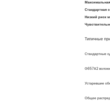
Максимальная
Стандартная 
Низкий риск 
Чувствительн
Типичные пр
Стандартные о
G657A2 волокн
Устаревшие об
Общее распре