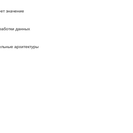
еет значение
работки данных
ельные архитектуры