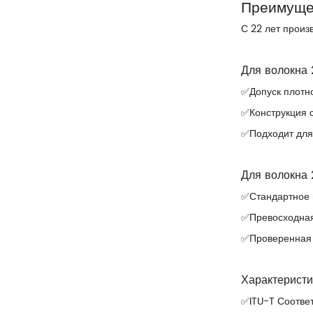
Преимущес
С 22 лет произ
Для волокна 
✅Допуск плотно
✅Конструкция с
✅Подходит для
Для волокна 
✅Стандартное 
✅Превосходная
✅Проверенная 
Характеристи
✅ITU-T Соотве