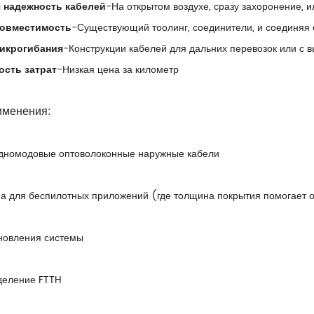
 надежность кабелей
-На открытом воздухе, сразу захоронение, 
совместимость
-Существующий тоолинг, соединители, и соединяя
микрогибания
-Конструкции кабелей для дальних перевозок или с 
ость затрат
-Низкая цена за километр
именения:
дномодовые оптоволоконные наружные кабели
а для беспилотных приложений (где толщина покрытия помогает 
новления системы
деление FTTH