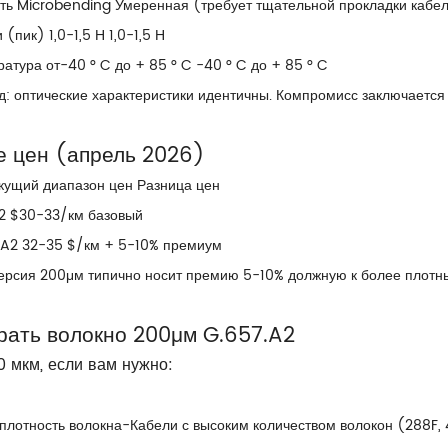
сть Microbending Умеренная (требует тщательной прокладки каб
(пик) 1,0-1,5 Н 1,0-1,5 Н
атура от-40 ° C до + 85 ° C -40 ° C до + 85 ° C
: оптические характеристики идентичны. Компромисс заключается
е цен (апрель 2026)
екущий диапазон цен Разница цен
2 $30-33/км базовый
.A2 32-35 $/км + 5-10% премиум
ерсия 200μм типично носит премию 5-10% должную к более плотны
рать волокно 200μм G.657.A2
 мкм, если вам нужно:
лотность волокна-Кабели с высоким количеством волокон (288F, 