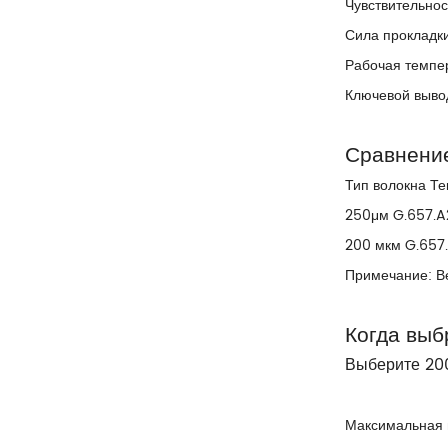
Чувствительно
Сила прокладки 
Рабочая темпер
Ключевой вывод
Сравнени
Тип волокна Т
250μм G.657.A
200 мкм G.657
Примечание: В
Когда выб
Выберите 200
Максимальная п