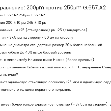
сравнение: 200μm против 250μm G.657.A2
м Г.657.А2 250μм Г.657.А2
ия 200 ± 10 μм 245 ± 10 μм
рования μм 125 (стандартное) μм 125 (стандартное)
ия ~ 37,5 μм на сторону ~ 60 μм на сторону
ьшение диаметра стандартный размер 20% более небольшой
ковки кабеля До 40% выше базовый уровень
сть к микроизгибу Немного выше Низкий (более прочный)
ти применения Кабели высокой плотности, FTTH, внутренние Стан
ем отличие?
еют одинаковую стеклянную облицовку 125 мкм и идентичную сердц
отличие-это толщина первичного покрытия.
 имеет более тонкое акрилатное покрытие (~ 37.5μм на сторону)