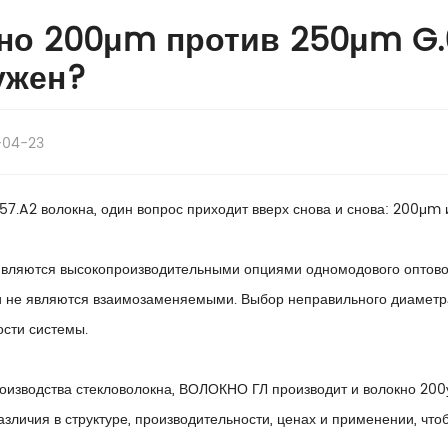
но 200μm против 250μm G.6
ужен?
-04-23
57.A2 волокна, один вопрос приходит вверх снова и снова: 200μ
являются высокопроизводительными опциями одномодового оптово
ни не являются взаимозаменяемыми. Выбор неправильного диаметр
ости системы.
оизводства стекловолокна, ВОЛОКНО ГЛ производит и волокно 200
зличия в структуре, производительности, ценах и применении, что