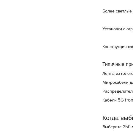
Более светлые 
Установки с о
Конструкция к
Типичные пр
Ленты из голог
Микрокабели дл
Распределител
Кабели 5G fron
Когда выб
Выберите 250 м