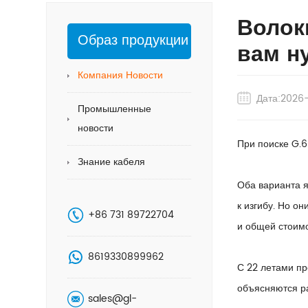
Волок
Образ продукции
вам н
Компания Новости
Дата:2026
Промышленные
новости
При поиске G.6
Знание кабеля
Оба варианта 
к изгибу. Но о
+86 731 89722704
и общей стоим
8619330899962
С 22 летами пр
объясняются ра
sales@gl-