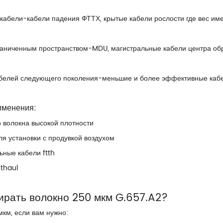
кабели-кабели падения ФТТХ, крытые кабели рослости где вес им
граниченным пространством-MDU, магистральные кабели центра об
абелей следующего поколения-меньшие и более эффективные каб
именения:
о волокна высокой плотности
я установки с продувкой воздухом
ьные кабели ftth
thaul
ирать волокно 250 мкм G.657.A2?
км, если вам нужно: