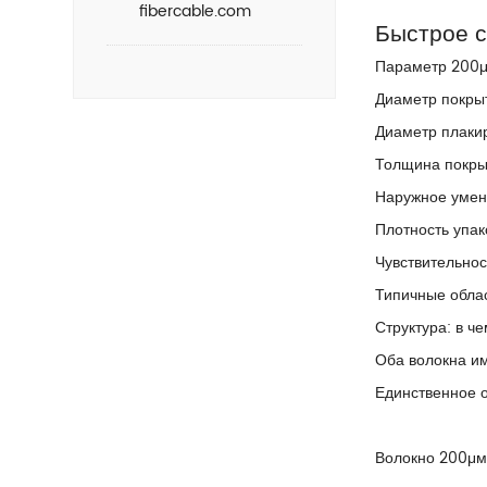
fibercable.com
Быстрое 
Параметр 200μ
Диаметр покрыт
Диаметр плаки
Толщина покрыт
Наружное умен
Плотность упа
Чувствительно
Типичные облас
Структура: в ч
Оба волокна им
Единственное 
Волокно 200μм