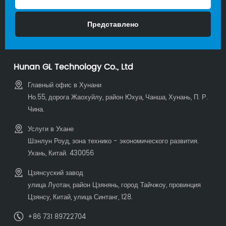
Hunan GL Technology Co., Ltd
Главный офис в Хунани
Но.55, дорога Жаохуйлу, район Юхуа, Чанша, Хунань, П. Р.
Чина.
Услуги в Ухане
Шэнлун Роуд, зона технико - экономического развития.
Ухань, Китай. 430056
Цзянсуский завод
улица Луотан, район Цзянянь, город Тайчжоу, провинция
Цзянсу, Китай, улица Синтанг, 128.
+86 731 89722704