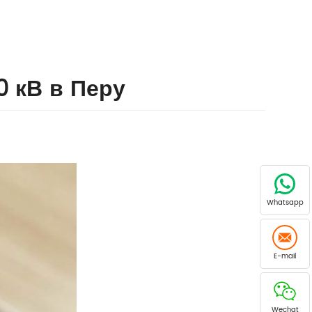
 кВ в Перу
Whatsapp
E-mail
Wechat