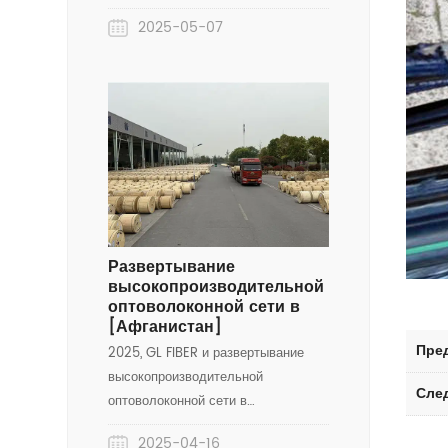
ОПГВ (оптически заземленный
профессиональную поддержку.
2025-05-07
провод) в Нигерии, демонстрируя
наши сквозные возможности
решения ОПГВ-от нестандартной
конструкции к безшовной
установке.
Развертывание
высокопроизводительной
оптоволоконной сети в
[Афганистан]
Пре
2025, GL FIBER и развертывание
высокопроизводительной
Сле
оптоволоконной сети в
[Афганистане].
2025-04-16