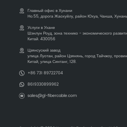
Главный офис в Хунани
Но.55, дорога Жаохуйлу, район Юхуа, Чанша, Хунань,
Услуги в Ухане
Шэнлун Роуд, зона технико - экономического развити
Китай. 430056
Цзянсуский завод
улица Луотан, район Цзянянь, город Тайчжоу, прови
Китай, улица Синтанг, 128.
+86 731 89722704
8619330899962
sales@gl-fibercable.com