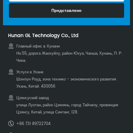
Hunan GL Technology Co., Ltd
Главный офис в Хунани
Но.55, дорога Жаохуйлу, район Юхуа, Чанша, Хунань, П. Р.
Чина.
Услуги в Ухане
Шэнлун Роуд, зона технико - экономического развития.
Ухань, Китай. 430056
Цзянсуский завод
улица Луотан, район Цзянянь, город Тайчжоу, провинция
Цзянсу, Китай, улица Синтанг, 128.
+86 731 89722704