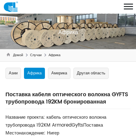
Африка
Домой
Случаи
Африка
Азии
Африка
Америка
Другая область
Поставка кабеля оптического волокна GYFTS
трубопровода 192KM бронированная
Название проекта: кабель оптического волокна
трубопровода 192KM Armored
Gyfts
Поставка
Местонахождение: Нигер