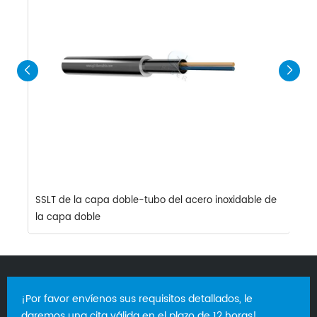
SSLT de la capa doble-tubo del acero inoxidable de
S
la capa doble
¡Por favor envíenos sus requisitos detallados, le
daremos una cita válida en el plazo de 12 horas!