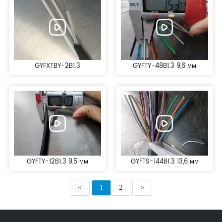
GYFXTBY-2B1.3
GYFTY-48B1.3 9,6 мм
GYFTY-12B1.3 9,5 мм
GYFTS-144B1.3 13,6 мм
<
1
2
>