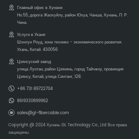
Главный офис в Хунани
Но.55, дорога Жаохуйлу, район Юхуа, Чанша, Хунань, П. Р.
Чина.
Услуги в Ухане
Шэнлун Роуд, зона технико - экономического развития.
Ухань, Китай. 430056
Цзянсуский завод
улица Луотан, район Цзянянь, город Тайчжоу, провинция
Цзянсу, Китай, улица Синтанг, 128.
+86 731 89722704
8619330899962
sales@gl-fibercable.com
Copyright @ 2024 Хунань GL Technology Co., Ltd Все права
защищены.