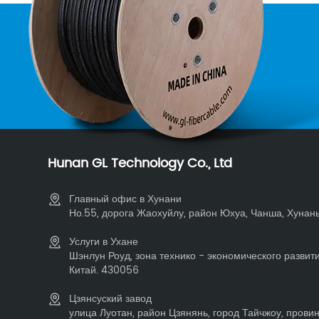
Hunan GL Technology Co., Ltd
Главный офис в Хунани
Но.55, дорога Жаохуйлу, район Юхуа, Чанша, Хунань,
Услуги в Ухане
Шэнлун Роуд, зона технико - экономического развити
Китай. 430056
Цзянсуский завод
улица Луотан, район Цзянянь, город Тайчжоу, прови