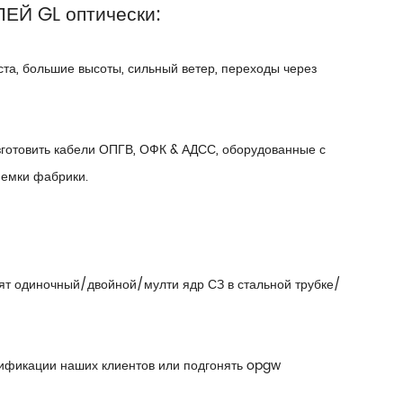
ЕЙ GL оптически:
та, большие высоты, сильный ветер, переходы через
изготовить кабели ОПГВ, ОФК & АДСС, оборудованные с
иемки фабрики.
бят одиночный/двойной/мулти ядр СЗ в стальной трубке/
ификации наших клиентов или подгонять opgw