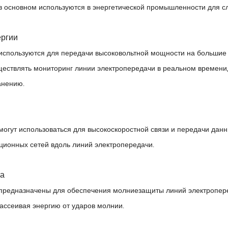
 основном используются в энергетической промышленности для с
ергии
спользуются для передачи высоковольтной мощности на большие ра
ществлять мониторинг линии электропередачи в реальном времени
анению.
гут использоваться для высокоскоростной связи и передачи данн
ционных сетей вдоль линий электропередачи.
та
редназначены для обеспечения молниезащиты линий электропереда
ассеивая энергию от ударов молнии.