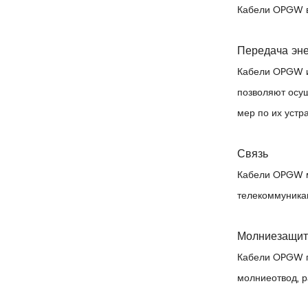
Кабели OPGW в
Передача эн
Кабели OPGW и
позволяют осу
мер по их устр
Связь
Кабели OPGW мо
телекоммуника
Молниезащи
Кабели OPGW п
молниеотвод, р