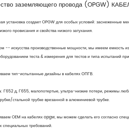
ство заземляющего провода (OPGW) КАБЕЛ
ная установка создает OPGW для особых условий: заснеженные мес
низкого провисания и свойства низкого затухания.
вом -- искусства производственные мощности, мы имеем емкость 
борудованием теста & измерения для тестов и типа испытаний пр
иваем тип-испытанные дизайны в кабелях ОПГВ.
а: Г652 д, Г655, малопотертые, ультра-низкие потери, режимы лю
рубке/стальной трубке врезанной в алюминиевой трубке.
иваем OEM на кабелях opgw, мы можем сделать его согласно спец
х специальных требований.