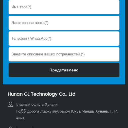
Hunan GL Technology Co., Ltd
Главный офис в Хунани
Но.55, дорога Жаохуйлу, район Юхуа, Чанша, Хунань, П. Р.
Чина.