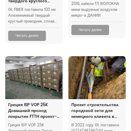
твердого круглого
2016, кабели ГЛ ВОЛОКНА
проводника 100 км
GL FIBER поставила 100 км
мини выдувные воздухом
Алюминиевый твердый
микро-в ДАНИИ
круглый проводник, сплав
1350-O, согласно ASTM
Читать далее
B609 и в соответствии с IEC
Читать далее
62305 и IEC 62561 в United
Kindom.
Греция ISP VOP 25K
Проект строительства
Домашний проход
городской сети для
покрытие FTTH проект-
немецкого клиента в
Хунань GL Technology
Словении
Греция ISP VOP 25K
В 2022 году GL поставила
Co., Ltd