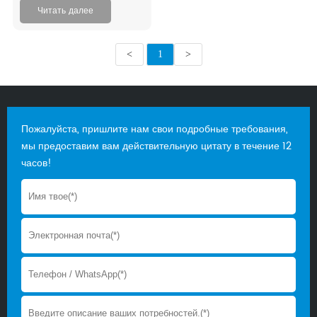
инициативы Riser Fiber
Читать далее
Optic Cable
<
1
>
Пожалуйста, пришлите нам свои подробные требования,
мы предоставим вам действительную цитату в течение 12
часов!