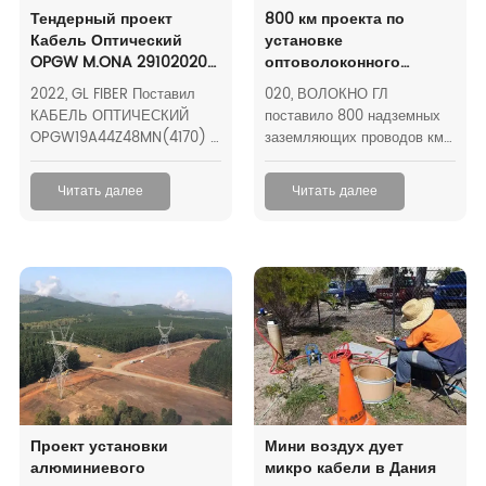
Тендерный проект
800 км проекта по
Кабель Оптический
установке
OPGW M.ONA 29102020
оптоволоконного
В Германии
кабеля во Франции
2022, GL FIBER Поставил
020, ВОЛОКНО ГЛ
КАБЕЛЬ ОПТИЧЕСКИЙ
поставило 800 надземных
OPGW19A44Z48MN(4170) в
заземляющих проводов км к
громоотводе емкостью
Франции, всем кабелям
48G.652D Оптическое
волокна завершенным с
Читать далее
Читать далее
волокно G.652D 30KM
стандартом БС 183/ИЭК
60888.
Проект установки
Мини воздух дует
алюминиевого
микро кабели в Дания