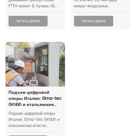
Домашний проход Охват
12/24/48/96/144 ядер
FTTH проект & Хунань GL
микро-воздушных
Technology Co., Ltd
волоконно-оптических
кабелей для проекта
Читать далее
Читать далее
строительства городской
сети в Словении по заказу
немецкого клиента. Этот
проект направлен на
улучшение
телекоммуникационной
инфраструктуры и связи в
регионе.
Подъем цифровой
опоры Италии: Elma-tec
Gmbh и итальянские
власти сотрудничают в
Подъем цифровой опоры
рамках инициативы
Италии: Elma-tec Gmbh и
Riser Fiber Optic Cable
итальянские власти
сотрудничают в рамках