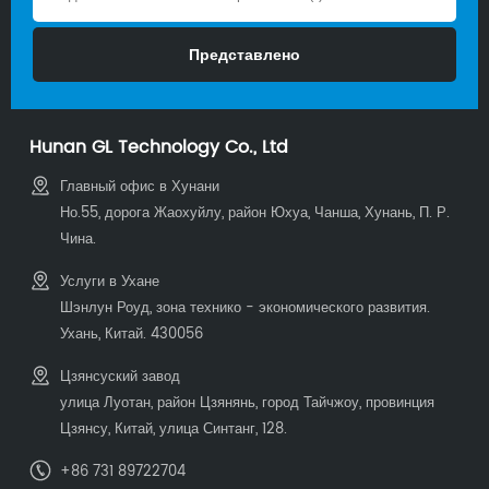
Hunan GL Technology Co., Ltd
Главный офис в Хунани
Но.55, дорога Жаохуйлу, район Юхуа, Чанша, Хунань, П. Р.
Чина.
Услуги в Ухане
Шэнлун Роуд, зона технико - экономического развития.
Ухань, Китай. 430056
Цзянсуский завод
улица Луотан, район Цзянянь, город Тайчжоу, провинция
Цзянсу, Китай, улица Синтанг, 128.
+86 731 89722704