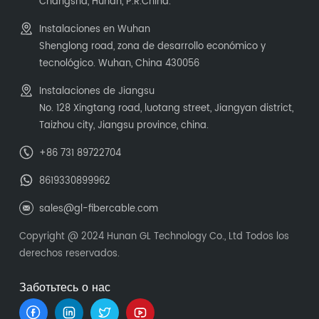
Changsha, Hunan, P.R.China.
Instalaciones en Wuhan
Shenglong road, zona de desarrollo económico y
tecnológico. Wuhan, China 430056
Instalaciones de Jiangsu
No. 128 Xingtang road, luotang street, Jiangyan district,
Taizhou city, Jiangsu province, china.
+86 731 89722704
8619330899962
sales@gl-fibercable.com
Copyright @ 2024 Hunan GL Technology Co., Ltd Todos los
derechos reservados.
Заботьтесь о нас